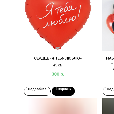
СЕРДЦЕ «Я ТЕБЯ ЛЮБЛЮ»
НАБ
Ф
45 см
р.
380
пр
В корзину
Подробнее
Под