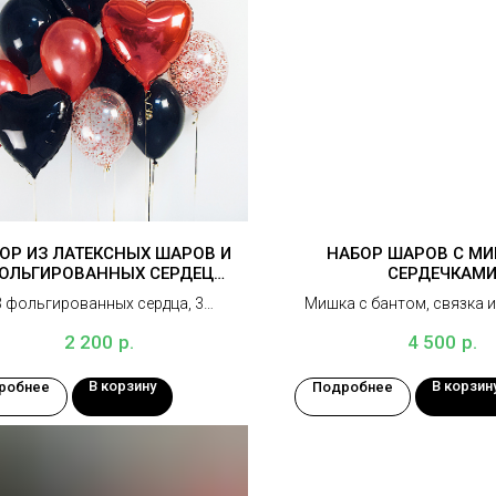
ОР ИЗ ЛАТЕКСНЫХ ШАРОВ И
НАБОР ШАРОВ С МИ
ОЛЬГИРОВАННЫХ СЕРДЕЦ
СЕРДЕЧКАМ
"КРАСНО-ЧЕРНЫЙ"
3 фольгированных сердца, 3
Мишка с бантом, связка и
озрачных шара с конфетти, 5
грузик
р.
р.
2 200
4 500
латексных шаров, грузик
В корзину
В корзин
робнее
Подробнее