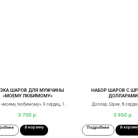
ЗКА ШАРОВ ДЛЯ МУЖЧИНЫ
НАБОР ШАРОВ С ШР
«МОЕМУ ЛЮБИМОМУ»
ДОЛЛАРАМИ
 «моему любимому», 9 сердец, 1
Доллар, Шрек, 8 сердец
дивидуальная надпись, грузик
р.
р.
3 700
3 950
В корзину
В корзин
робнее
Подробнее