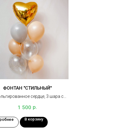
ФОНТАН "СТИЛЬНЫЙ"
льгированное сердце, 3 шара с
тти, 3 бежевых и 3 серых шарика,
р.
1 500
грузик
В корзину
робнее