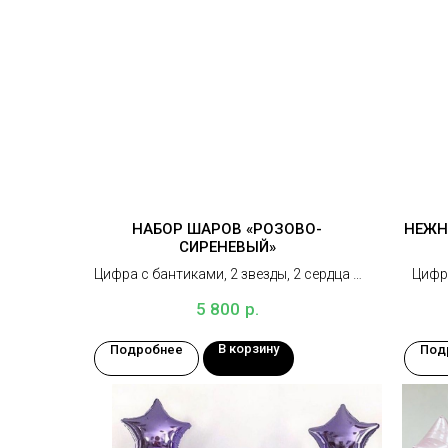
НАБОР ШАРОВ «РОЗОВО-
НЕЖН
СИРЕНЕВЫЙ»
Цифра с бантиками, 2 звезды, 2 сердца с
Цифра
индивидуальными надписями, 16
о
р.
5 800
латексных шаров, 3 грузика
В корзину
Подробнее
Под