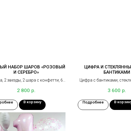
ЫЙ НАБОР ШАРОВ «РОЗОВЫЙ
ЦИФРА И СТЕКЛЯННЫ
И СЕРЕБРО»
БАНТИКАМИ
, 2 звезды, 2 шара с конфетти, 6
Цифра с бантиками, стекл
днотонных шаров, 2 грузика
бантиками и индивидуаль
р.
р.
2 800
3 600
В корзину
В корзин
робнее
Подробнее