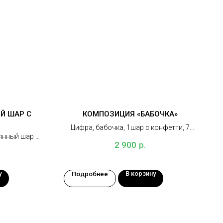
Й ШАР С
КОМПОЗИЦИЯ «БАБОЧКА»
Цифра, бабочка, 1шар с конфетти, 7
янный шар с
латексных шаров, 2 грузика
р.
2 900
ной надписью
у
В корзину
Подробнее