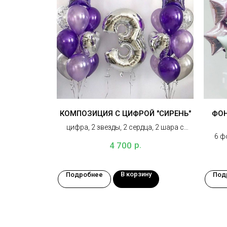
КОМПОЗИЦИЯ С ЦИФРОЙ "СИРЕНЬ"
ФОН
цифра, 2 звезды, 2 сердца, 2 шара с
6 ф
конфетти, 14 шаров металлик,3 грузика
р.
4 700
цифра
В корзину
Подробнее
Под