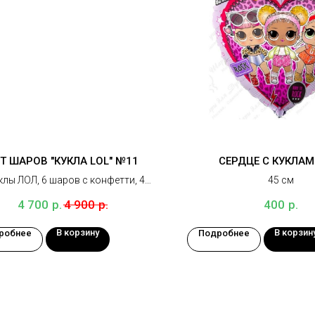
Т ШАРОВ "КУКЛА LOL" №11
СЕРДЦЕ С КУКЛАМ
клы ЛОЛ, 6 шаров с конфетти, 4
45 см
тых шара, 10 красных шаров, 4
р.
р.
р.
4 700
4 900
400
грузика
В корзину
В корзин
робнее
Подробнее