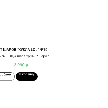
Т ШАРОВ "КУКЛА LOL" №10
клы ЛОЛ, 4 шара хром, 2 шара с
нфетти, 7 латексных шаров, 5
р.
3 990
грузиков
В корзину
робнее