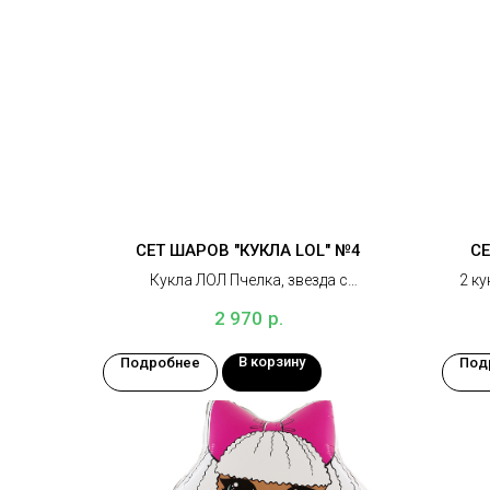
СЕТ ШАРОВ "КУКЛА LOL" №4
СЕ
Кукла ЛОЛ Пчелка, звезда с
2 ку
индивидуальной надписью, сердце, 2
золо
р.
2 970
шара с конфетти, 3 шара хром, 3 белых
шара, 2 грузика
В корзину
Подробнее
Под