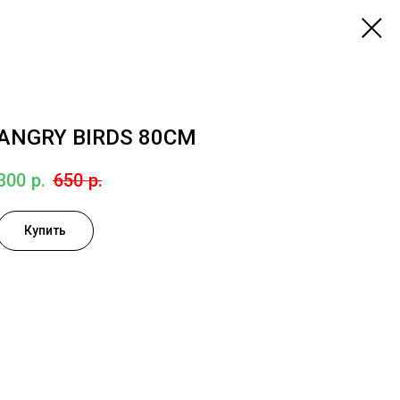
ANGRY BIRDS 80СМ
300
р.
650
р.
Купить