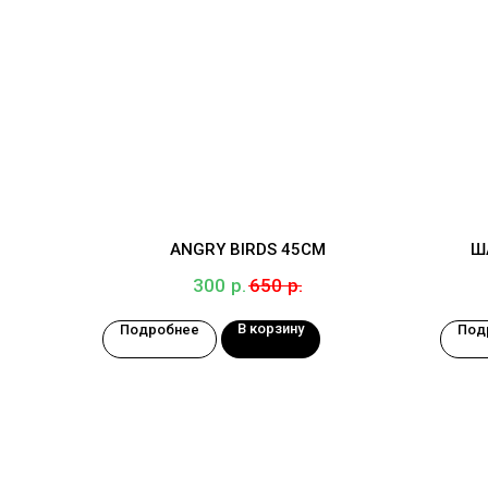
ANGRY BIRDS 45СМ
Ш
р.
р.
300
650
В корзину
Подробнее
Под