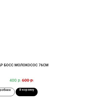
Р БОСС МОЛОКОСОС 76СМ
р.
р.
400
600
В корзину
робнее