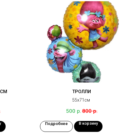
5СМ
ТРОЛЛИ
55х71см
.
р.
р.
500
800
у
В корзину
Подробнее