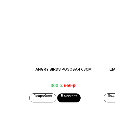
ANGRY BIRDS РОЗОВАЯ 63СМ
ША
р.
р.
300
650
В корзину
Подробнее
Под