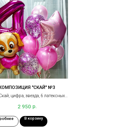
КОМПОЗИЦИЯ "СКАЙ" №3
кай, цифра, звезда, 6 латексных
в, 2 шара с конфетти, 3 грузика
р.
2 950
В корзину
робнее