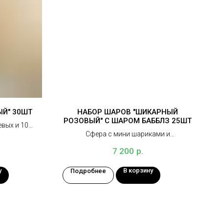
ЫЙ" 30ШТ
НАБОР ШАРОВ "ШИКАРНЫЙ
РОЗОВЫЙ" С ШАРОМ БАББЛЗ 25ШТ
евых и 10
Сфера с мини шариками и
ов
индивидуальной надписью, 10 шаров
р.
7 200
хром, 14 розовых шаров
у
В корзину
Подробнее