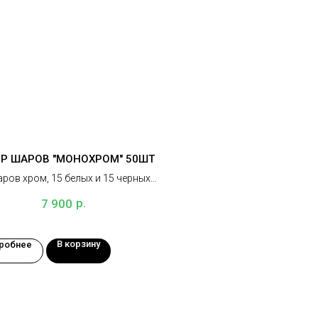
Р ШАРОВ "МОНОХРОМ" 50ШТ
аров хром, 15 белых и 15 черных
шаров
р.
7 900
В корзину
робнее