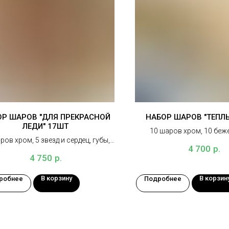
Р ШАРОВ "ДЛЯ ПРЕКРАСНОЙ
НАБОР ШАРОВ "ТЕПЛ
ЛЕДИ" 17ШТ
10 шаров хром, 10 беж
ров хром, 5 звезд и сердец, губы,
коричневых шар
р.
4 700
бутылка шампанского
р.
4 750
В корзину
В корзин
робнее
Подробнее